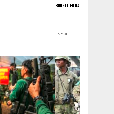
BUDGET EN HAUSSE POUR LES OPE
#N°481