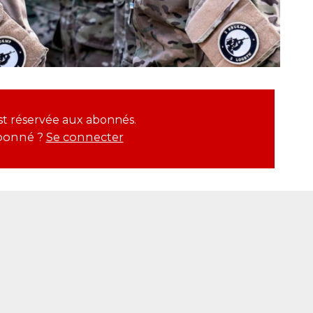
 est réservée aux abonnés.
bonné ?
Se connecter