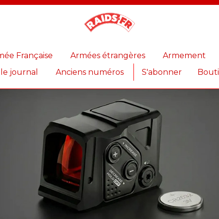
Magazine
Raids
mée Française
Armées étrangères
Armement
 le journal
Anciens numéros
S'abonner
Bout