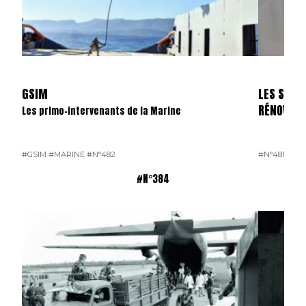
GSIM
LES SKYL
RÉNOVÉS
Les primo-intervenants de la Marine
#GSIM
#MARINE
#N°482
#N°481
#OP
#N°384