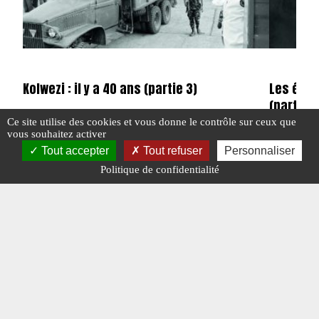
Kolwezi : il y a 40 ans (partie 3)
Les évol
(partie 2
Ce site utilise des cookies et vous donne le contrôle sur ceux que
vous souhaitez activer
#N°384
Tout accepter
Tout refuser
Personnaliser
#N°384
Politique de confidentialité