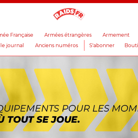
Magazine
Raids
mée Française
Armées étrangères
Armement
 le journal
Anciens numéros
S'abonner
Bout