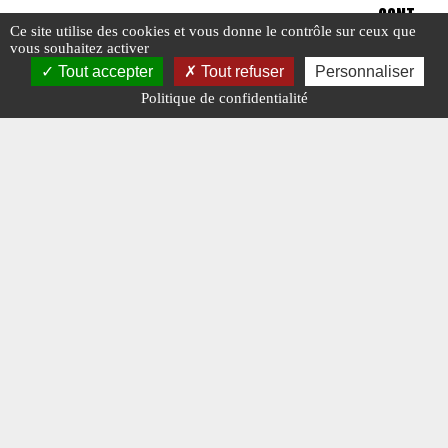
CONTINUE
Ce site utilise des cookies et vous donne le contrôle sur ceux que
vous souhaitez activer
Tout accepter
Tout refuser
Personnaliser
#ACTU POINTS CHAUDS
#BIRMANIE
#MYANMAR
#N°475
Politique de confidentialité
#ACTU POI
#N°456