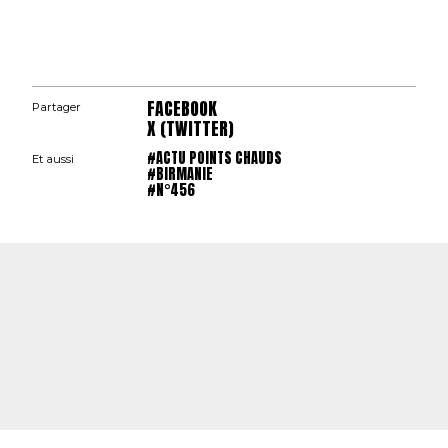
FACEBOOK
Partager
X (TWITTER)
#ACTU POINTS CHAUDS
Et aussi
#BIRMANIE
#N°456