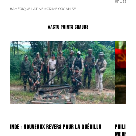
#RUSSIE
#T
#AMÉRIQUE LATINE
#CRIME ORGANISÉ
#ACTU POINTS CHAUDS
INDE : NOUVEAUX REVERS POUR LA GUÉRILLA
PHILIPPIN
MEURTRI