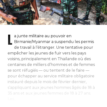
L
a junte militaire au pouvoir en
Birmanie/Myanmar a suspendu les permis
de travail à l’étranger. Une tentative pour
empêcher les jeunes de fuir vers les pays
voisins, principalement en Thaïlande où des
centaines de milliers d’hommes et de femmes
se sont réfugiés — ou tentent de le faire —
pour échapper au service militaire obligatoire
instauré depuis le mois de février dernier,
s’appliquant aux jeunes hommes âgés de 18 à
35 ans et aux jeunes femmes de 18 à 27 ans.
Les...