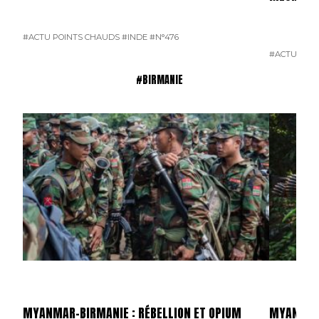
#ACTU POINTS CHAUDS
#INDE
#N°476
#ACTU POI
#BIRMANIE
MYANMAR-BIRMANIE : RÉBELLION ET OPIUM
MYANMAR/