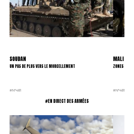
SOUDAN
MALI
UN PAS DE PLUS VERS LE MORCELLEMENT
ZONES D’INT
#N°481
#N°481
#EN DIRECT DES ARMÉES