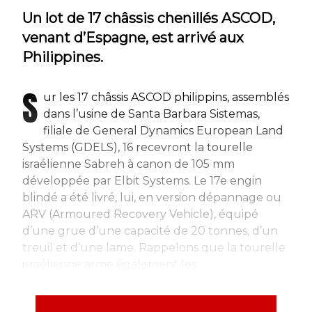
Un lot de 17 châssis chenillés ASCOD,
venant d’Espagne, est arrivé aux
Philippines.
S
ur les 17 châssis ASCOD philippins, assemblés
dans l’usine de Santa Barbara Sistemas,
filiale de General Dynamics European Land
Systems (GDELS), 16 recevront la tourelle
israélienne Sabreh à canon de 105 mm
développée par Elbit Systems. Le 17e engin
blindé a été livré, lui, en version dépannage ou
ARV (Armoured Recovery Vehicle), équipé
d’une grue d’une capacité de 20 tonnes, d’un
treuil et d’une lame. Rappelons que la tourelle
israélienne arme également les...