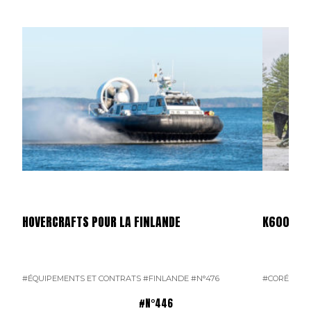
HOVERCRAFTS POUR LA FINLANDE
K600 SUP
#ÉQUIPEMENTS ET CONTRATS
#FINLANDE
#N°476
#CORÉE DU
#N°446