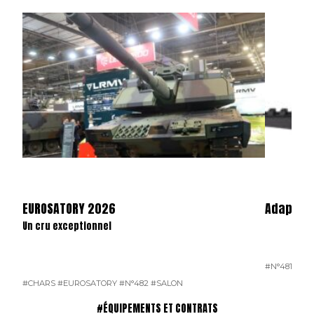
EUROSATORY 2026
Adaptate
Un cru exceptionnel
#N°481
#CHARS
#EUROSATORY
#N°482
#SALON
#ÉQUIPEMENTS ET CONTRATS