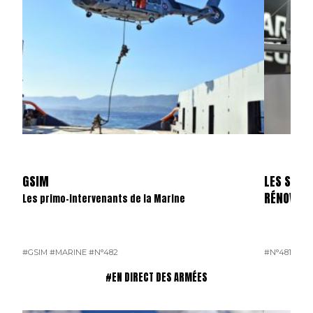
GSIM
LES SKYL
RÉNOVÉS
Les primo-intervenants de la Marine
#GSIM
#MARINE
#N°482
#N°481
#OP
#EN DIRECT DES ARMÉES