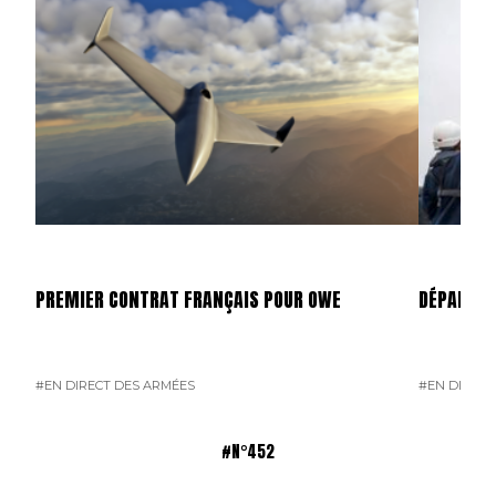
PREMIER CONTRAT FRANÇAIS POUR OWE
DÉPART D
#EN DIRECT DES ARMÉES
#EN DIRECT
#N°452