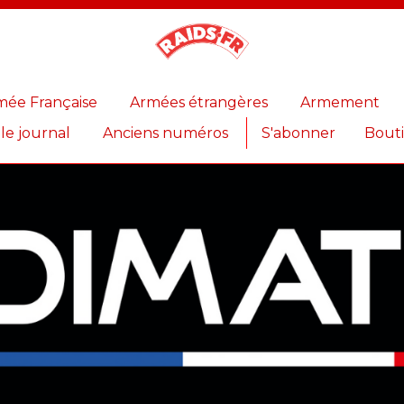
Magazine
Raids
mée Française
Armées étrangères
Armement
 le journal
Anciens numéros
S'abonner
Bout