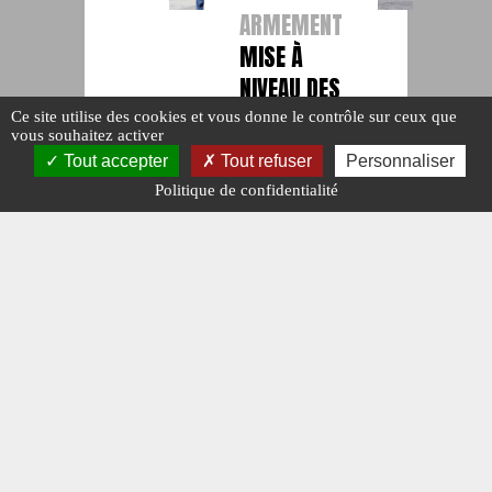
ARMEMENT
MISE À
NIVEAU DES
LEOPARD 2
Ce site utilise des cookies et vous donne le contrôle sur ceux que
vous souhaitez activer
SUÉDOIS
Tout accepter
Tout refuser
Personnaliser
#CONTRATS.
Politique de confidentialité
#N°482.
Publié le : 7
août 2026