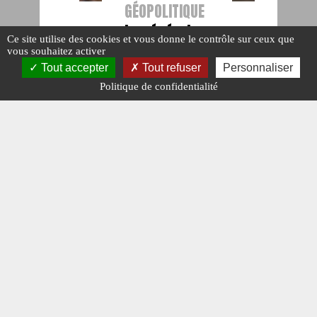
GÉOPOLITIQUE
Le général
Ce site utilise des cookies et vous donne le contrôle sur ceux que
Gomart
vous souhaitez activer
Tout accepter
promu MGAT
Tout refuser
Personnaliser
Politique de confidentialité
#N°404.
#OPEX.
Publié le : 29
février 2020