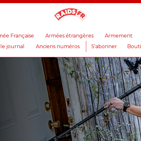
Magazine
Raids
mée Française
Armées étrangères
Armement
 le journal
Anciens numéros
S'abonner
Bout