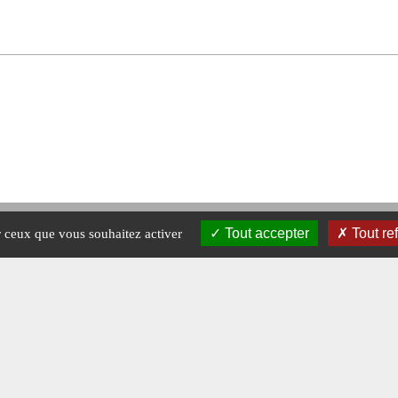
Tout accepter
Tout re
ur ceux que vous souhaitez activer
Mentions légales
-
A propos - FAQ