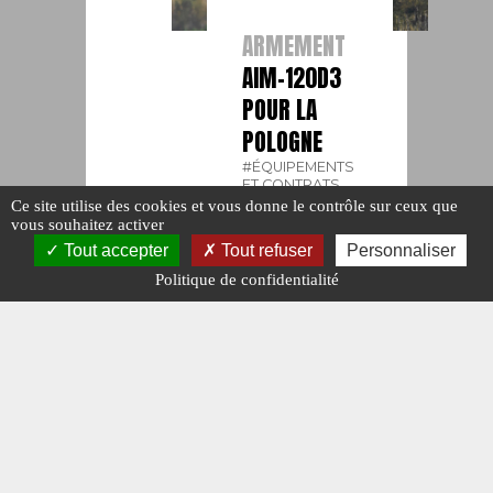
ARMEMENT
AIM-120D3
POUR LA
POLOGNE
#ÉQUIPEMENTS
ET CONTRATS.
#N°468.
Ce site utilise des cookies et vous donne le contrôle sur ceux que
#POLOGNE.
vous souhaitez activer
Publié le : 4
Tout accepter
Tout refuser
Personnaliser
juin 2025
Politique de confidentialité