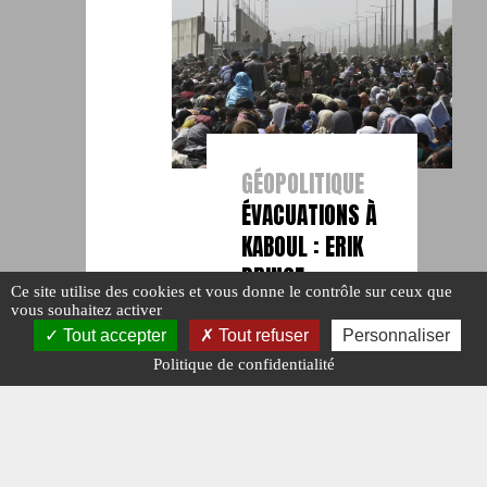
GÉOPOLITIQUE
ÉVACUATIONS À
KABOUL : ERIK
PRINCE
Ce site utilise des cookies et vous donne le contrôle sur ceux que
PROPOSE SES
vous souhaitez activer
SERVICES
Tout accepter
Tout refuser
Personnaliser
Politique de confidentialité
#AFGHANISTAN.
#ERIC PRINCE.
#POINTS CHAUDS.
Publié le : 26
août 2021