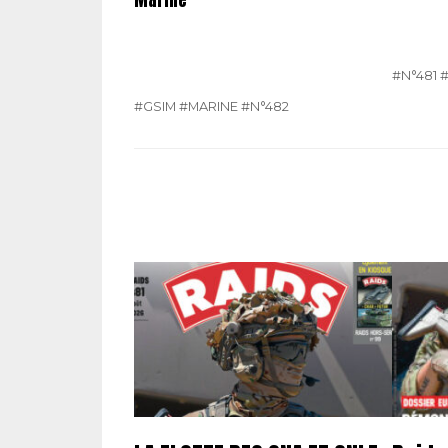
Marine
#N°481
#GSIM
#MARINE
#N°482