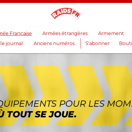
Magazine
Raids
mée Française
Armées étrangères
Armement
 le journal
Anciens numéros
S'abonner
Bout