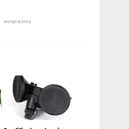
#N°481
#OPEX