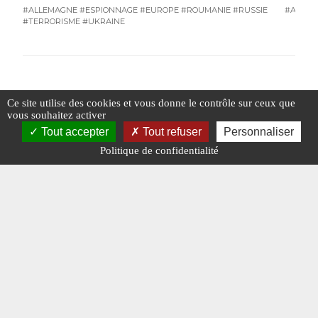
#ALLEMAGNE
#ESPIONNAGE
#EUROPE
#ROUMANIE
#RUSSIE
#AMÉRI
#TERRORISME
#UKRAINE
Ce site utilise des cookies et vous donne le contrôle sur ceux que
#N°479
vous souhaitez activer
Tout accepter
Tout refuser
Personnaliser
Politique de confidentialité