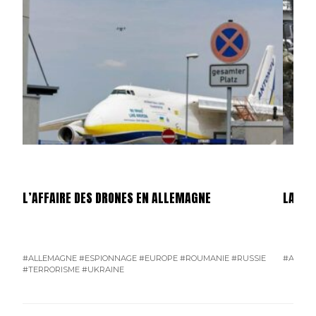
L’AFFAIRE DES DRONES EN ALLEMAGNE
LA GU
#ALLEMAGNE
#ESPIONNAGE
#EUROPE
#ROUMANIE
#RUSSIE
#AMÉRI
#TERRORISME
#UKRAINE