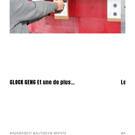
GLOCK GEN6 Et une de plus…
Le no
#ARMEMENT
#AUTRICHE
#N°475
#AUTRI