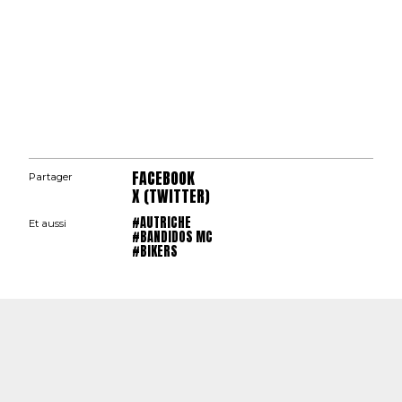
FACEBOOK
Partager
X (TWITTER)
#AUTRICHE
Et aussi
#BANDIDOS MC
#BIKERS