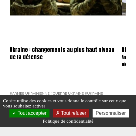
Ukraine : changements au plus haut niveau
REVAN
de la défense
Anatom
ukrain
#ARMÉE UKRAINIENNE
#GUERRE UKRAINE
#UKRAINE
Ce site utilise des cookies et vous donne le contrôle sur ceux que
#GUERR
vous souhaitez activer
Tout accepter
Tout refuser
Personnaliser
Politique de confidentialité
#IRAN