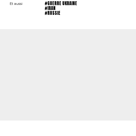
#GUERRE UKRAINE
Et aussi
#IRAN
#RUSSIE