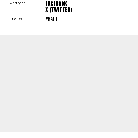
FACEBOOK
Partager
X (TWITTER)
#HAÏTI
Et aussi