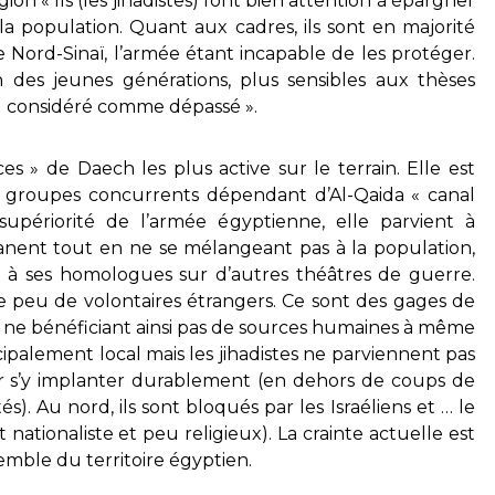
gion « Ils (les jihadistes) font bien attention à épargner
 la population. Quant aux cadres, ils sont en majorité
e Nord-Sinaï, l’armée étant incapable de les protéger.
ien des jeunes générations, plus sensibles aux thèses
bal considéré comme dépassé ».
ces » de Daech les plus active sur le terrain. Elle est
s groupes concurrents dépendant d’Al-Qaida « canal
supériorité de l’armée égyptienne, elle parvient à
anent tout en ne se mélangeant pas à la population,
t à ses homologues sur d’autres théâtres de guerre.
que peu de volontaires étrangers. Ce sont des gages de
t ne bénéficiant ainsi pas de sources humaines à même
ipalement local mais les jihadistes ne parviennent pas
r s’y implanter durablement (en dehors de coups de
). Au nord, ils sont bloqués par les Israéliens et … le
tionaliste et peu religieux). La crainte actuelle est
semble du territoire égyptien.