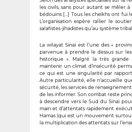
Selon des analystes spécialisés sur la ré
les civils, sans pour autant se mêler à
bédouins […] Tous les cheikhs ont fui l
L’organisation espère rallier le sout
salafistes-jihadistes qu’au système tri
La wilayat Sinaï est l’une des « provin
parvenue à prendre le dessus sur le
historique ». Malgré la très grande 
maintenir un climat d’insécurité perm
ce qui est une singularité par rappor
Autre particularité, elle n’accueille 
sécurité, les services de renseignemen
de les informer. Son combat reste princ
à descendre vers le Sud du Sinaï pou
main et d’attentats rapidement exécutés
Hamas (qui est un mouvement surtout na
la multiplication des attentats sur l’en