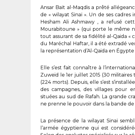
Ansar Baït al-Maqdis a prêté allégeanc
de « wilayat Sinaï ». Un de ses cadres
Hesham Ali Ashmawy , a refusé cet
Mourabitoune » (qui porte le même n
tout assurant de sa fidélité al-Qaida « 
du Maréchal Haftar, il a été extradé ve
la représentation d’Al-Qaida en Égypte e
Elle s’est fait connaître à l’internatio
Zuweid le 1er juillet 2015 (30 militaire
(224 morts). Depuis, elle s’est s’instal
des campagnes, des villages pour enf
situées au sud de Rafah. La grande crai
ne prenne le pouvoir dans la bande de
La présence de la wilayat Sinaï semb
l’armée égyptienne qui est considér