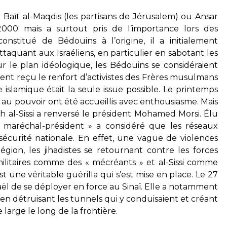
Baït al-Maqdis (les partisans de Jérusalem) ou Ansar
000 mais a surtout pris de l’importance lors des
nstitué de Bédouins à l’origine, il a initialement
ttaquant aux Israéliens, en particulier en sabotant les
r le plan idéologique, les Bédouins se considéraient
ient reçu le renfort d’activistes des Frères musulmans
 islamique était la seule issue possible. Le printemps
 au pouvoir ont été accueillis avec enthousiasme. Mais
tah al-Sissi a renversé le président Mohamed Morsi. Élu
 maréchal-président » a considéré que les réseaux
 sécurité nationale. En effet, une vague de violences
gion, les jihadistes se retournant contre les forces
litaires comme des « mécréants » et al-Sissi comme
’est une véritable guérilla qui s’est mise en place. Le 27
sraël de se déployer en force au Sinaï. Elle a notamment
 en détruisant les tunnels qui y conduisaient et créant
large le long de la frontière.