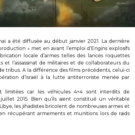
naï a été diffusée au début janvier 2021. La dernière
roduction » met en avant l’emploi d’Engins explosifs
fabrication locale d’armes telles des lances roquettes
 et l’assassinat de militaires et de collaborateurs du
 tribus. A la différence des films précédents, celui-ci
ration d’Israël à la lutte antiterroriste menée par
t limitées car les véhicules 4×4 sont interdits de
juillet 2015. Bien qu’ils aient constitué un véritable
ibye, les jihadistes bricolent de nombreuses armes et
t en récupérant armements et munitions lors de raids