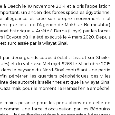
e à Daech le 10 novembre 2014 et a pris l’appellation
 important, un ancien des forces spéciales égyptienne,
te allégeance et crée son propre mouvement « al
om que celui de l’Algérien de Mokhtar Belmokhtar)
canal historique ». Arrêté à Derna (Libye) par les forces
rs l’Égypte où il a été exécuté le 4 mars 2020. Depuis
st surclassée par la wilayat Sinaï.
nal par deux grands coups d’éclat : l’assaut sur Sheikh
s tués) et du vol russe Metrojet 9268 le 31 octobre 2015
lée dans le paysage du Nord-Sinaï contrôlant une partie
in pénétrer les quartiers périphériques des villes
nte des autorités israéliennes est que la wilayat Sinaï
 Gaza mais, pour le moment, le Hamas l’en a empêché.
le moins pesante pour les populations que celle de
ée comme une force d’occupation par les Bédouins.