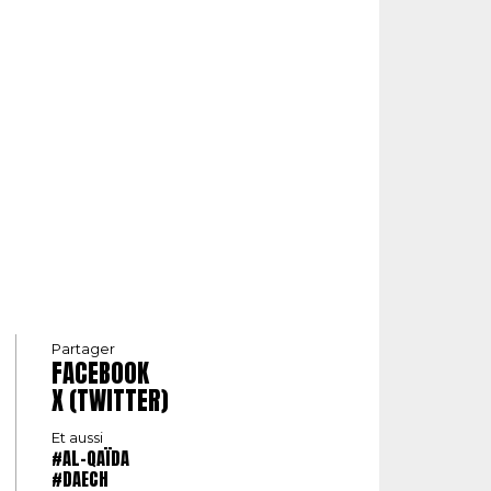
Partager
FACEBOOK
X (TWITTER)
Et aussi
#AL-QAÏDA
#DAECH