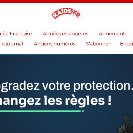
Magazine
Raids
mée Française
Armées étrangères
Armement
 le journal
Anciens numéros
S'abonner
Bout