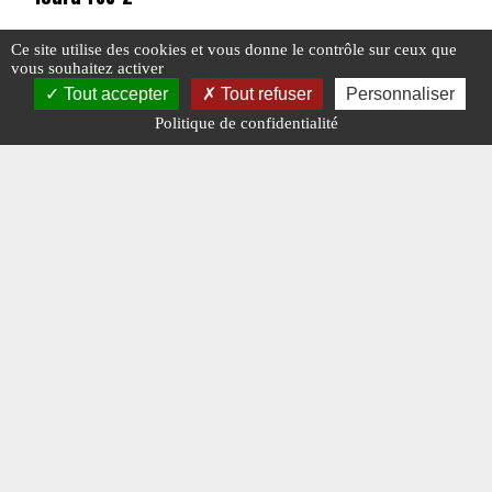
Ce site utilise des cookies et vous donne le contrôle sur ceux que
vous souhaitez activer
Tout accepter
Tout refuser
Personnaliser
#LANCE-FLAMMES LOURD TOS-2
#RUSSIE
Politique de confidentialité
#RUSSIE