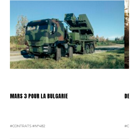
MARS 3 POUR LA BULGARIE
DES C
#CONTRATS
#N°482
#CONTR