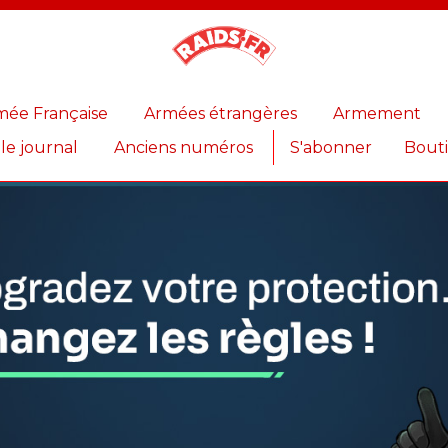
Magazine
Raids
mée Française
Armées étrangères
Armement
 le journal
Anciens numéros
S'abonner
Bout