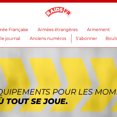
Magazine
Raids
mée Française
Armées étrangères
Armement
 le journal
Anciens numéros
S'abonner
Bout