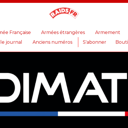
Magazine
Raids
mée Française
Armées étrangères
Armement
 le journal
Anciens numéros
S'abonner
Bout