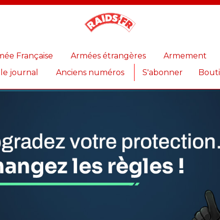
Magazine
Raids
mée Française
Armées étrangères
Armement
 le journal
Anciens numéros
S'abonner
Bout