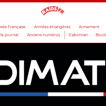
Magazine
Raids
mée Française
Armées étrangères
Armement
 le journal
Anciens numéros
S'abonner
Bout