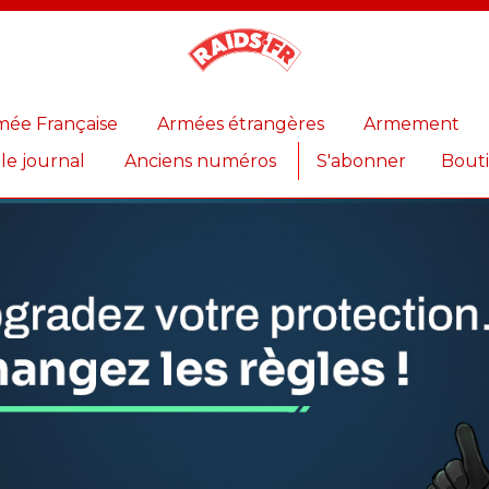
Magazine
Raids
mée Française
Armées étrangères
Armement
 le journal
Anciens numéros
S'abonner
Bout