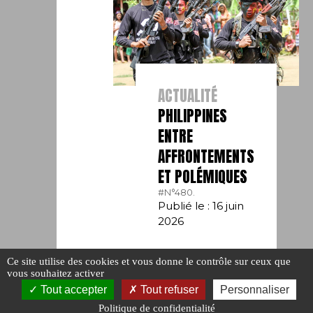
ACTUALITÉ
PHILIPPINES
ENTRE
AFFRONTEMENTS
ET POLÉMIQUES
#N°480.
Publié le : 16 juin
2026
Ce site utilise des cookies et vous donne le contrôle sur ceux que
vous souhaitez activer
Tout accepter
Tout refuser
Personnaliser
Politique de confidentialité