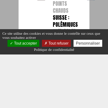
POINTS
CHAUDS
SUISSE :
POLÉMIQUES
#ACTU POINTS
Ce site utilise des cookies et vous donne le contrôle sur ceux que
CHAUDS.
vous souhaitez activer
#N°472.
#SUISSE.
Publié le : 10
Tout accepter
Tout refuser
Personnaliser
novembre
Politique de confidentialité
2025