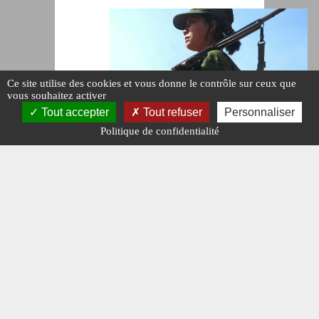
Ce site utilise des cookies et vous donne le contrôle sur ceux que
vous souhaitez activer
Tout accepter
Tout refuser
Personnaliser
Politique de confidentialité
ACTUALITÉ
MYANMAR-
BIRMANIE LES
AFFRONTEMENTS
CONTINUENT
#N°481.
Publié le : 25 juin
2026