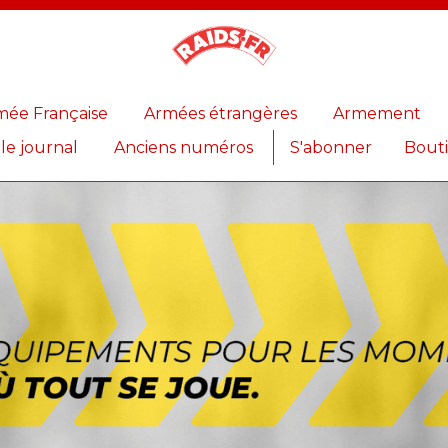
Magazine
Raids
mée Française
Armées étrangères
Armement
 le journal
Anciens numéros
S'abonner
Bout