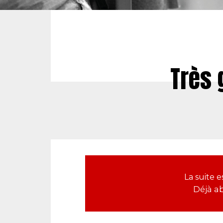
Très 
La suite
Déjà a