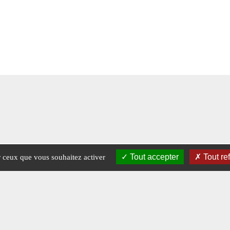
Tout accepter
Tout re
ur ceux que vous souhaitez activer
Mentions légales
-
A propos - FAQ
Crédits © 2026 Magazine Raids.