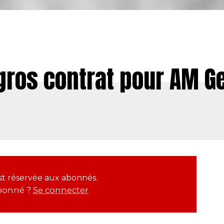
gros contrat pour AM G
 est réservée aux abonnés.
bonné ?
Se connecter