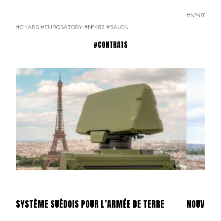
#N°481
#CHARS
#EUROSATORY
#N°482
#SALON
#CONTRATS
SYSTÈME SUÉDOIS POUR L’ARMÉE DE TERRE
NOUVEAUT