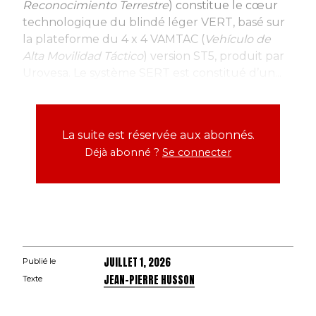
Reconocimiento Terrestre
) constitue le cœur
technologique du blindé léger VERT, basé sur
la plateforme du 4 x 4 VAMTAC (
Vehículo de
Alta Movilidad Táctico
) version ST5, produit par
Urovesa. Le système SERT est constitué d’un...
La suite est réservée aux abonnés.
Déjà abonné ?
Se connecter
JUILLET 1, 2026
Publié le
JEAN-PIERRE HUSSON
Texte