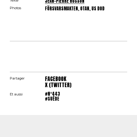
JEAN-PIERRE HUSSON
Texte
FÖRSVARSMAKTEN, OTAN, US DOD
Photos
FACEBOOK
Partager
X (TWITTER)
#N°443
Et aussi
#SUÈDE