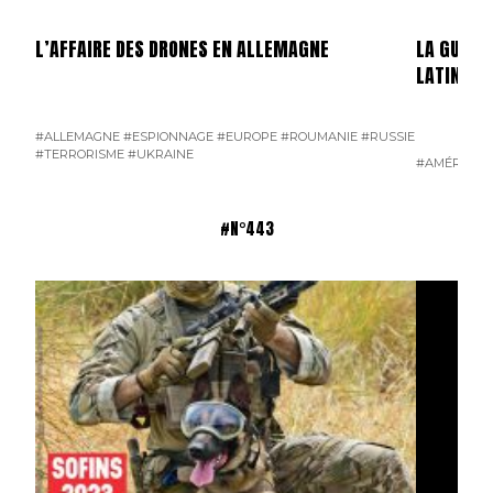
L’AFFAIRE DES DRONES EN ALLEMAGNE
LA GUERR
LATINE
#ALLEMAGNE
#ESPIONNAGE
#EUROPE
#ROUMANIE
#RUSSIE
#TERRORISME
#UKRAINE
#AMÉRIQUE 
#N°443