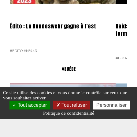
Édito : La Bundeswehr gagne à l’est
Raids n°
format 
#EDITO
#N°443
#E-MAG
#N°
#SUÈDE
Ce site utilise des cookies et vous donne le contrôle sur ceux que
vous souhaitez activer
Tout accepter
Tout refuser
Personnaliser
Politique de confidentialité