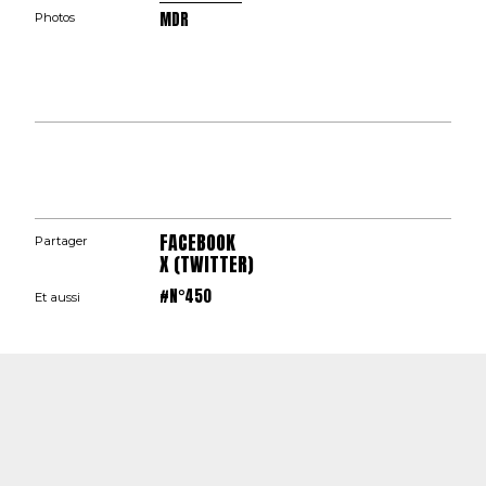
MDR
Photos
FACEBOOK
Partager
X (TWITTER)
#N°450
Et aussi