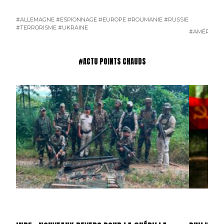
#ALLEMAGNE
#ESPIONNAGE
#EUROPE
#ROUMANIE
#RUSSIE
#TERRORISME
#UKRAINE
#AMÉRIQUE 
#ACTU POINTS CHAUDS