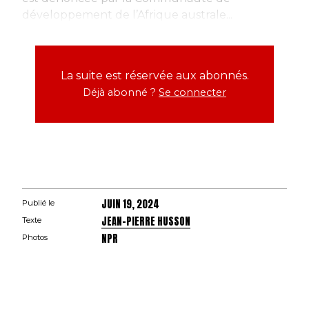
développement de l’Afrique australe...
La suite est réservée aux abonnés.
Déjà abonné ?
Se connecter
JUIN 19, 2024
Publié le
JEAN-PIERRE HUSSON
Texte
NPR
Photos