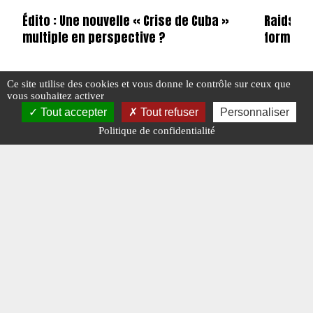
Édito : Une nouvelle « Crise de Cuba »
Raids n°
multiple en perspective ?
format 
Ce site utilise des cookies et vous donne le contrôle sur ceux que
vous souhaitez activer
#EDITO
#N°456
#E-MAG
#N°
Tout accepter
Tout refuser
Personnaliser
#RÉPUBLIQUE DÉMOCRATIQUE DU CONGO
Politique de confidentialité