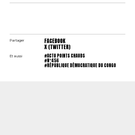
FACEBOOK
Partager
X (TWITTER)
#ACTU POINTS CHAUDS
Et aussi
#N°456
#RÉPUBLIQUE DÉMOCRATIQUE DU CONGO