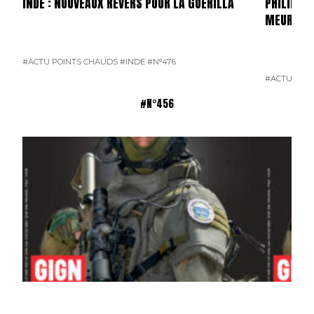
INDE : NOUVEAUX REVERS POUR LA GUÉRILLA
PHILIPPIN
MEURTRI
#ACTU POINTS CHAUDS
#INDE
#N°476
#ACTU POI
#N°456