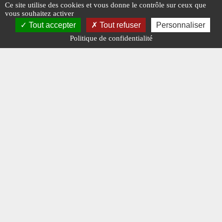
Ce site utilise des cookies et vous donne le contrôle sur ceux que
#NEUFS
#N°474
#NE
vous souhaitez activer
Tout accepter
Tout refuser
Personnaliser
Politique de confidentialité
Mentions légales
-
A propos - FAQ