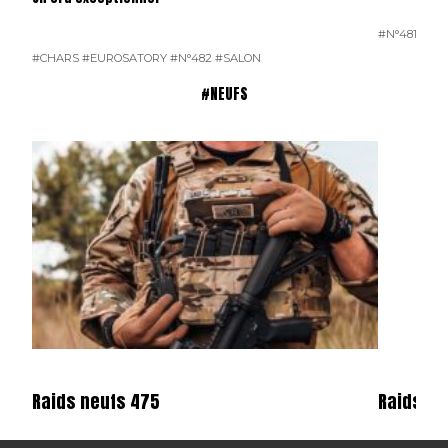
#N°481
#CHARS
#EUROSATORY
#N°482
#SALON
#NEUFS
Raids neufs 475
Raids ne