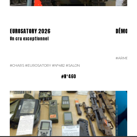
EUROSATORY 2026
DÉMONSTR
Un cru exceptionnel
#ARMÉE DE
#CHARS
#EUROSATORY
#N°482
#SALON
#N°460