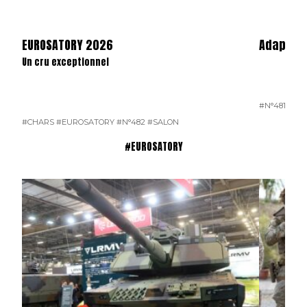
EUROSATORY 2026
Adaptate
Un cru exceptionnel
#N°481
#CHARS
#EUROSATORY
#N°482
#SALON
#EUROSATORY