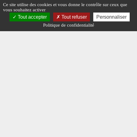
Ce site utilise des cookies et vous donne le contrôle sur ceux que
vous souhaitez activer
Tout accepter
Tout refuser
Personnaliser
Politique de confidentialité
Les enseignements de la guerre en
Édito : 
Ukraine
politico-
#GUERRE UKRAINE
#N°460
#EDITO
#N°
#SALONS