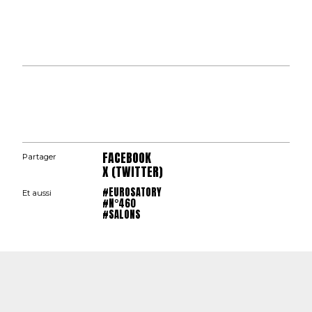
FACEBOOK
Partager
X (TWITTER)
#EUROSATORY
Et aussi
#N°460
#SALONS