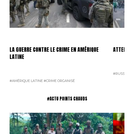
LA GUERRE CONTRE LE CRIME EN AMÉRIQUE
ATTENTAT
LATINE
#RUSSIE
#T
#AMÉRIQUE LATINE
#CRIME ORGANISÉ
#ACTU POINTS CHAUDS