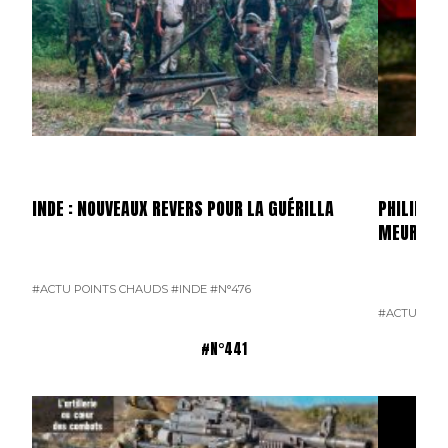
INDE : NOUVEAUX REVERS POUR LA GUÉRILLA
PHILIPPIN
MEURTRI
#ACTU POINTS CHAUDS
#INDE
#N°476
#ACTU POI
#N°441