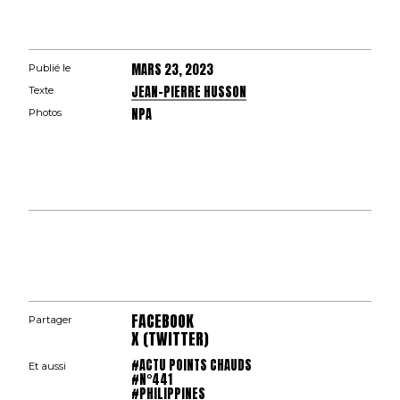
MARS 23, 2023
Publié le
JEAN-PIERRE HUSSON
Texte
NPA
Photos
FACEBOOK
Partager
X (TWITTER)
#ACTU POINTS CHAUDS
Et aussi
#N°441
#PHILIPPINES