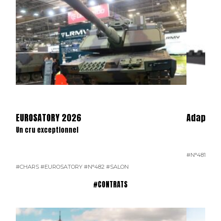
EUROSATORY 2026
Adaptate
Un cru exceptionnel
#N°481
#CHARS
#EUROSATORY
#N°482
#SALON
#CONTRATS