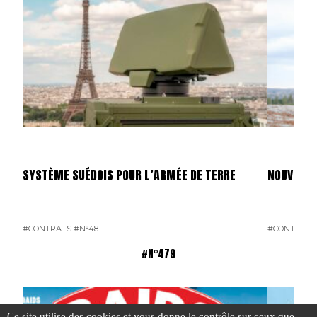
SYSTÈME SUÉDOIS POUR L’ARMÉE DE TERRE
NOUVEAUT
#CONTRATS
#N°481
#CONTRATS
#N°479
Ce site utilise des cookies et vous donne le contrôle sur ceux que