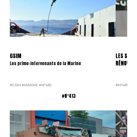
GSIM
LES SKYL
RÉNOVÉS
Les primo-intervenants de la Marine
#GSIM
#MARINE
#N°482
#N°481
#OP
#N°413