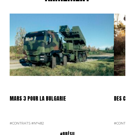
MARS 3 POUR LA BULGARIE
DES CAES
#CONTRATS
#N°482
#CONTRATS
#BRÉSIL