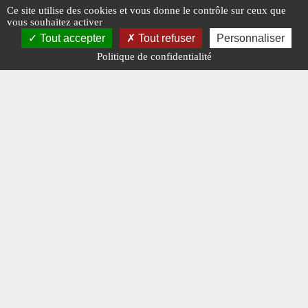
Ce site utilise des cookies et vous donne le contrôle sur ceux que
#ÉQUIPEMENTS ET CONTRATS
#FINLANDE
#N°476
#CORÉE DU
vous souhaitez activer
#N°415
Tout accepter
Tout refuser
Personnaliser
Politique de confidentialité
Edito : Quels changements militaires pour
Modernis
le « gendarme du monde » ?