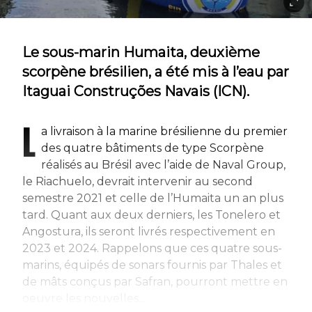
Le sous-marin Humaita, deuxième
scorpène brésilien, a été mis à l’eau par
Itaguai Construções Navais (ICN).
L
a livraison à la marine brésilienne du premier
des quatre bâtiments de type Scorpène
réalisés au Brésil avec l’aide de Naval Group,
le Riachuelo, devrait intervenir au second
semestre 2021 et celle de l’Humaita un an plus
tard. Quant aux deux derniers, les Tonelero et
Angostura, ils seront livrés respectivement en
2023 et 2024. Rappelons que ces quatre sous-
marins, équipés de sonars fournis par Thales et
de mâts conçus par Safran, pourront mettre en
oeuvre les nouvelles...