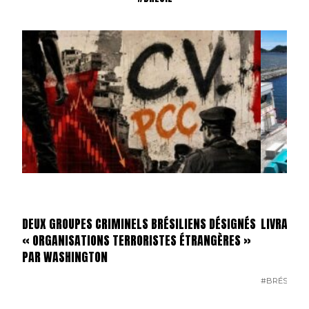
DEUX GROUPES CRIMINELS BRÉSILIENS DÉSIGNÉS
LIVRAISO
« ORGANISATIONS TERRORISTES ÉTRANGÈRES »
PAR WASHINGTON
#BRÉSIL
#É