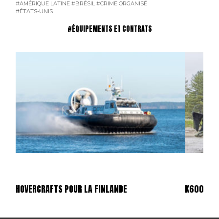
#AMÉRIQUE LATINE
#BRÉSIL
#CRIME ORGANISÉ
#ÉTATS-UNIS
#ÉQUIPEMENTS ET CONTRATS
HOVERCRAFTS POUR LA FINLANDE
K600 SUP