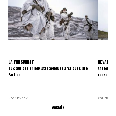
LA FORSVARET
REVANCHE
au cœur des enjeux stratégiques arctiques (1re
Anatomie d
Partie)
renseigne
#DANEMARK
#GUERRE U
#ARMÉE