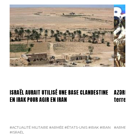
ISRAËL AURAIT UTILISÉ UNE BASE CLANDESTINE
AZƏRBAYC
EN IRAK POUR AGIR EN IRAN
terrestr
#ACTUALITÉ MILITAIRE
#ARMÉE
#ÉTATS-UNIS
#IRAK
#IRAN
#ARMÉE
#A
#ISRAËL