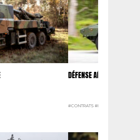
E
DÉFENSE AÉRIENNE BELGE
#CONTRATS
#N°482