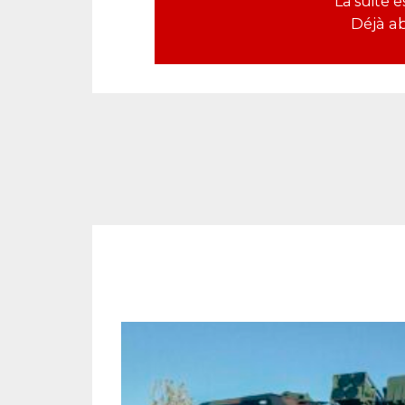
La suite 
Déjà a