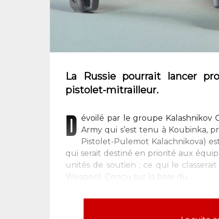
La Russie pourrait lancer p
pistolet-mitrailleur.
D
évoilé par le groupe Kalashnikov C
Army qui s’est tenu à Koubinka, p
Pistolet-Pulemot Kalachnikova) est
qui serait destiné en priorité aux équi
unités de soutien ; ce qui le classer
Weapon). Conçu sur la base du...