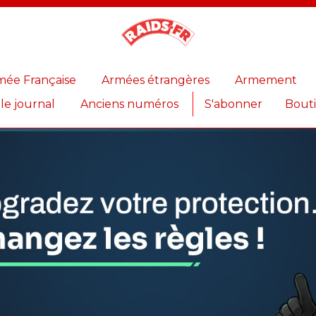
Magazine
Raids
mée Française
Armées étrangères
Armement
 le journal
Anciens numéros
S'abonner
Bout