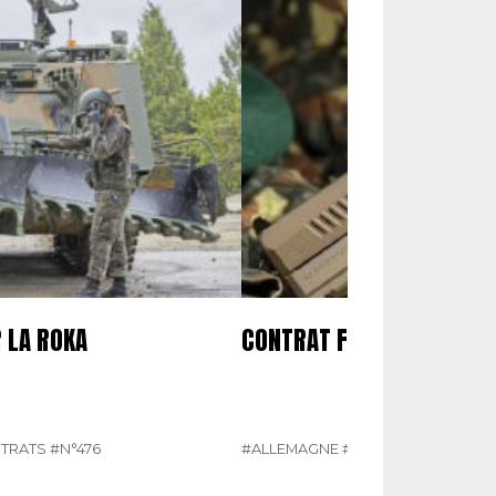
 LA ROKA
CONTRAT FERME POUR LE 
NTRATS
#N°476
#ALLEMAGNE
#ÉQUIPEMENTS ET 