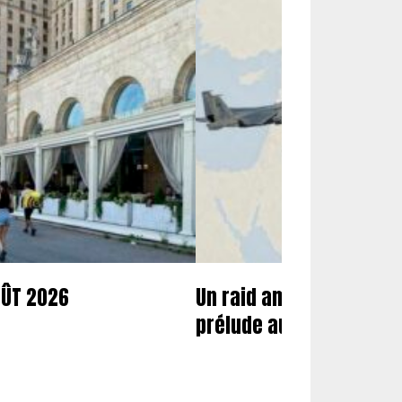
OÛT 2026
Un raid américano-saoud
prélude aux nouvelles f