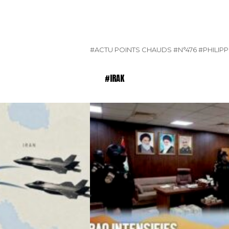
#ACTU POINTS CHAUDS
#N°476
#PHILIPP
#IRAK