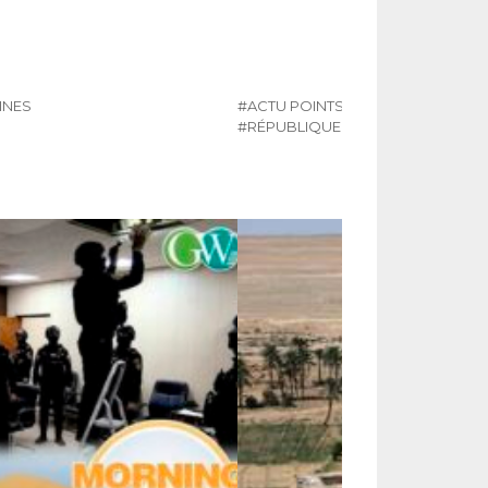
INES
#ACTU POINTS CHAUDS
#N°476
#RÉPUBLIQUE DÉMOCRATIQUE D