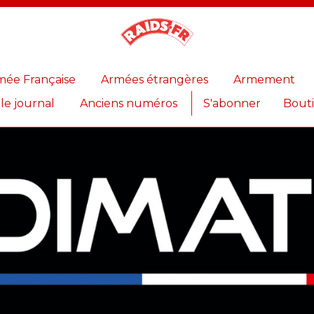
Magazine
Raids
mée Française
Armées étrangères
Armement
 le journal
Anciens numéros
S'abonner
Bout