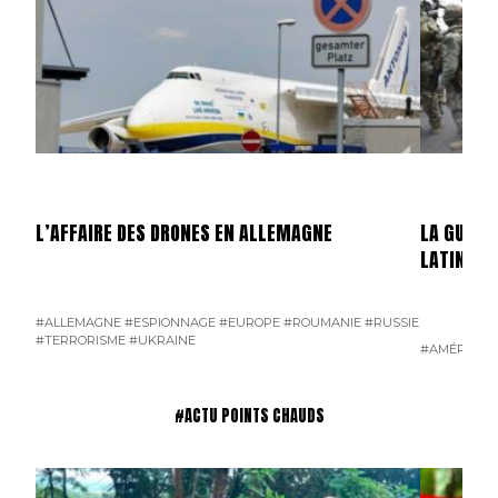
L’AFFAIRE DES DRONES EN ALLEMAGNE
LA GUERR
LATINE
#ALLEMAGNE
#ESPIONNAGE
#EUROPE
#ROUMANIE
#RUSSIE
#TERRORISME
#UKRAINE
#AMÉRIQUE 
#ACTU POINTS CHAUDS