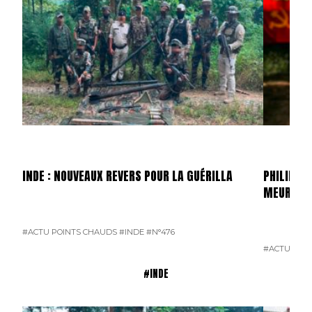
INDE : NOUVEAUX REVERS POUR LA GUÉRILLA
PHILIPPIN
MEURTRI
#ACTU POINTS CHAUDS
#INDE
#N°476
#ACTU POI
#INDE