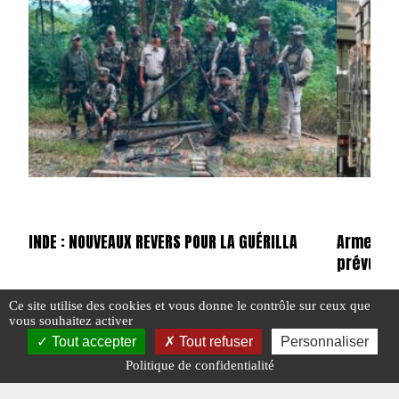
INDE : NOUVEAUX REVERS POUR LA GUÉRILLA
Armes ch
prévu ?
Ce site utilise des cookies et vous donne le contrôle sur ceux que
#ACTU POINTS CHAUDS
#INDE
#N°476
vous souhaitez activer
#CHINE
#ÉT
Tout accepter
Tout refuser
Personnaliser
#N°455
Politique de confidentialité