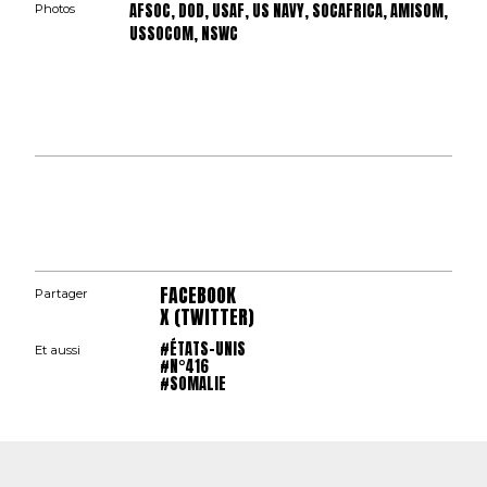
AFSOC, DOD, USAF, US NAVY, SOCAFRICA, AMISOM,
Photos
USSOCOM, NSWC
FACEBOOK
Partager
X (TWITTER)
#ÉTATS-UNIS
Et aussi
#N°416
#SOMALIE