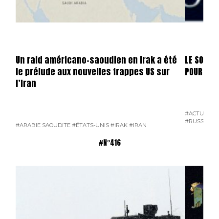
Un raid américano-saoudien en Irak a été
LE SOMME
le prélude aux nouvelles frappes US sur
POUR ERD
l’Iran
#ACTUALITÉ
#RUSSIE
#T
#ARABIE SAOUDITE
#ÉTATS-UNIS
#IRAK
#IRAN
#N°416