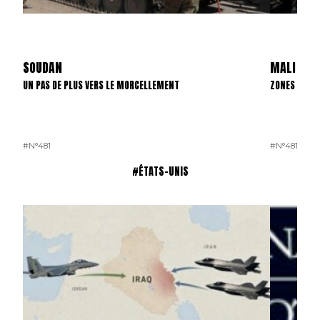
SOUDAN
MALI
UN PAS DE PLUS VERS LE MORCELLEMENT
ZONES D’INT
#N°481
#N°481
#ÉTATS-UNIS