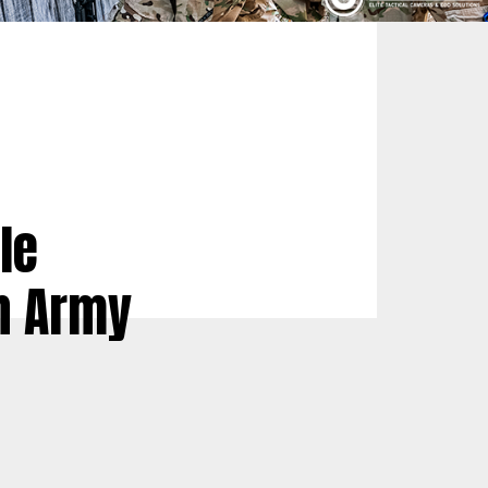
le
sh Army