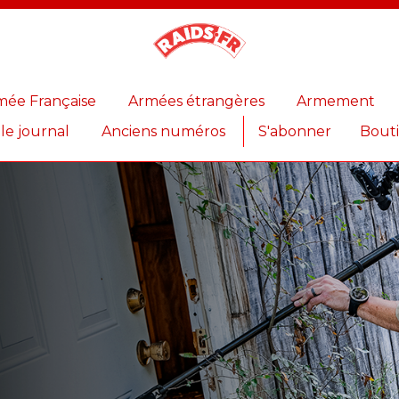
Magazine
Raids
mée Française
Armées étrangères
Armement
 le journal
Anciens numéros
S'abonner
Bout