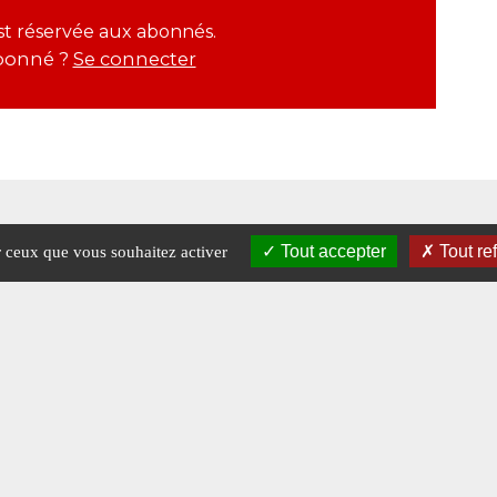
 est réservée aux abonnés.
bonné ?
Se connecter
Tout accepter
Tout re
ur ceux que vous souhaitez activer
Mentions légales
-
A propos - FAQ
Crédits © 2026 Magazine Raids.