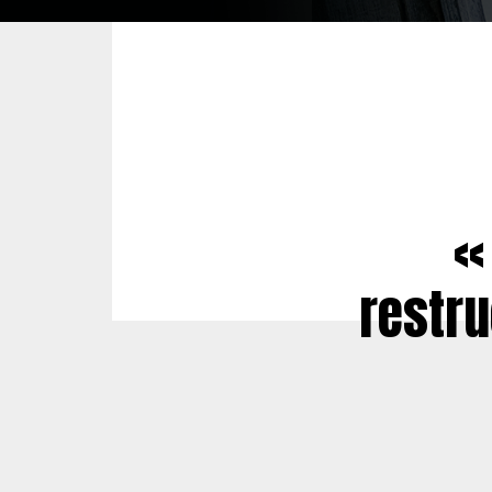
«
restru