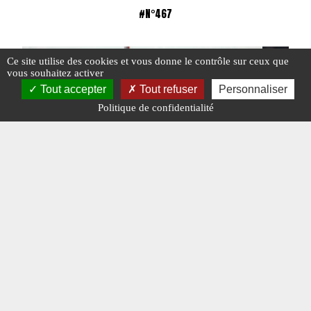
#N°467
Ce site utilise des cookies et vous donne le contrôle sur ceux que
vous souhaitez activer
Tout accepter
Tout refuser
Personnaliser
Politique de confidentialité
Suomen Rajavartiolaitos : Les gardes-
L’UWSA U
frontières finlandais
#BIRMANIE
#FINLANDE
#N°467