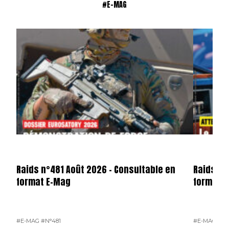
#E-MAG
Raids n°481 Août 2026 – Consultable en
Raids n°
format E-Mag
format 
#E-MAG
#N°481
#E-MAG
#N°