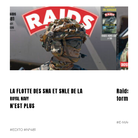
LA FLOTTE DES SNA ET SNLE DE LA
Raids n°
format 
ROYAL NAVY
N’EST PLUS
#E-MAG
#N°
#EDITO
#N°481