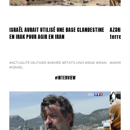
ISRAËL AURAIT UTILISÉ UNE BASE CLANDESTINE
AZƏRBAYC
EN IRAK POUR AGIR EN IRAN
terrestr
#ACTUALITÉ MILITAIRE
#ARMÉE
#ÉTATS-UNIS
#IRAK
#IRAN
#ARMÉE
#A
#ISRAËL
#INTERVIEW