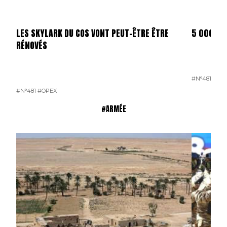
LES SKYLARK DU COS VONT PEUT-ÊTRE ÊTRE
5 000 D
RÉNOVÉS
#N°481
#OP
#N°481
#OPEX
#ARMÉE