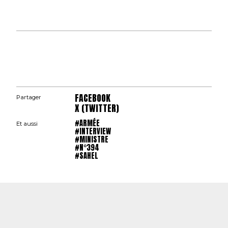
FACEBOOK
Partager
X (TWITTER)
#ARMÉE
Et aussi
#INTERVIEW
#MINISTRE
#N°394
#SAHEL