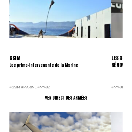
GSIM
LES SKYL
RÉNOVÉS
Les primo-intervenants de la Marine
#GSIM
#MARINE
#N°482
#N°481
#OP
#EN DIRECT DES ARMÉES