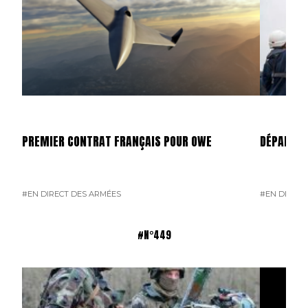
PREMIER CONTRAT FRANÇAIS POUR OWE
DÉPART D
#EN DIRECT DES ARMÉES
#EN DIRECT
#N°449